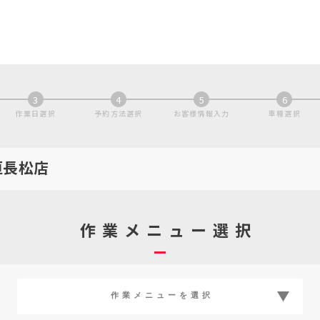
3
4
5
6
作業日選択
予約方法選択
お客様情報入力
車種選択
垣長松店
作業メニュー選択